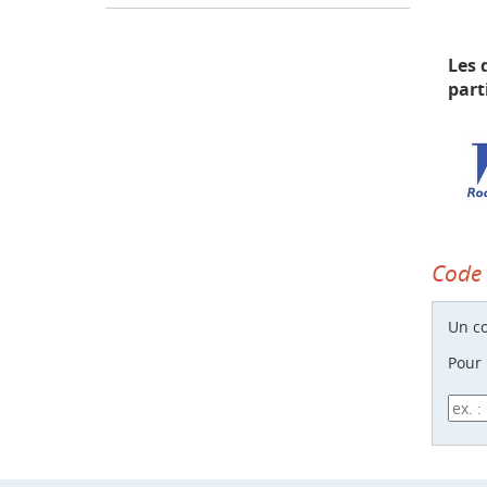
Les 
part
Code 
Un co
Pour 
Code 